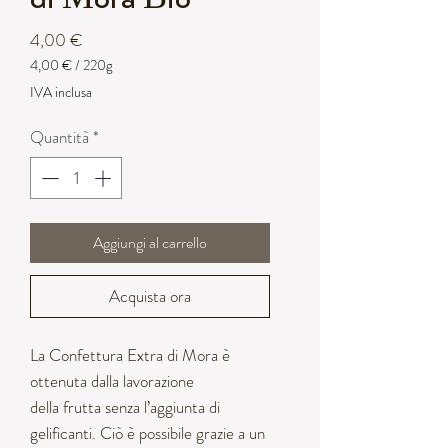
Prezzo
4,00 €
4,00 €
/
220g
4,00 €
IVA inclusa
ogni
220
Quantità
*
Grammi
Aggiungi al carrello
Acquista ora
La Confettura Extra di Mora è
ottenuta dalla lavorazione
della frutta senza l’aggiunta di
gelificanti. Ciò è possibile grazie a un