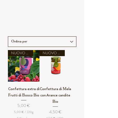
NUOVO ARRIVO
NUOVO ARRIVO
Confettura extra di
Confettura di Mela
Frutti di Bosco Bio
con Arance candite
Bio
Prezzo
5,00 €
Prezzo
4,50 €
5,00 €
/
220g
5