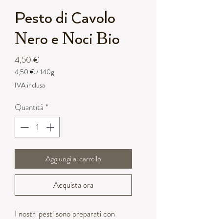
Pesto di Cavolo
Nero e Noci Bio
Prezzo
4,50 €
4,50 €
/
140g
4,50 €
IVA inclusa
ogni
140
Quantità
*
Grammi
Aggiungi al carrello
Acquista ora
I nostri pesti sono preparati con