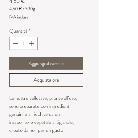
Prezzo
4,50 €
4,50 €
/
530g
4,50 €
IVA inclusa
ogni
530
Quantità
*
Grammi
Aggiungi al carrello
Acquista ora
Le nostre vellutate, pronte all'uso,
sono preparate con ingredienti
genuini e arricchite da un
insaporitore vegetale artigianale,
creato da noi, per un gusto
autentico e naturale in ogni piatto.