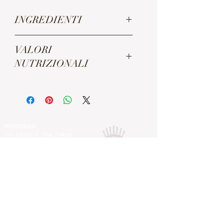
INGREDIENTI
Ingredienti: acqua, zucche* (24%),
VALORI
patate* (21%), cipolle*, olio extra
NUTRIZIONALI
vergine di oliva*, condimento
vegetale* (carote*, cipolle*, sale,
pomodoro*, porri*, sedano rapa*,
Energia
166 kJ / 40
prezzemolo*).
kcal
*=BIOLOGICO
Grassi
2,1 g
BIODEBIASI
Loc. Loppio, 2 - Fraz. Patone
38060 Isera TN, Italia
di cui acidi grassi
0 g
+39 328 876 5628
saturi
+39 320 117 3382
info@biodebiasi.com
Carboidrati
4 g
Spedizioni gratuite se superiori 80 €
di cui zuccheri
1 g
Possibilità di ritiro presso il nostro punto
vendita