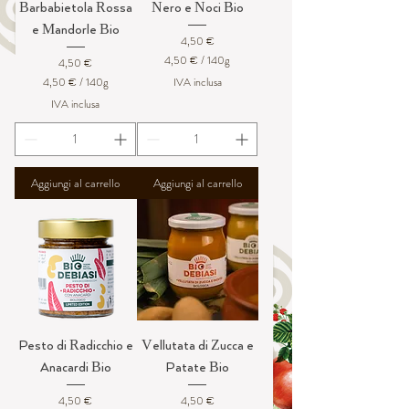
Barbabietola Rossa
Nero e Noci Bio
e Mandorle Bio
Prezzo
4,50 €
4,50 €
/
140g
Prezzo
4,50 €
4
4,50 €
/
140g
IVA inclusa
,
4
IVA inclusa
5
,
0
5
0
€
p
€
e
Aggiungi al carrello
Aggiungi al carrello
p
r
e
1
r
4
1
0
4
G
0
r
G
a
r
m
a
m
m
i
m
i
Pesto di Radicchio e
Vellutata di Zucca e
Anacardi Bio
Patate Bio
Prezzo
Prezzo
4,50 €
4,50 €