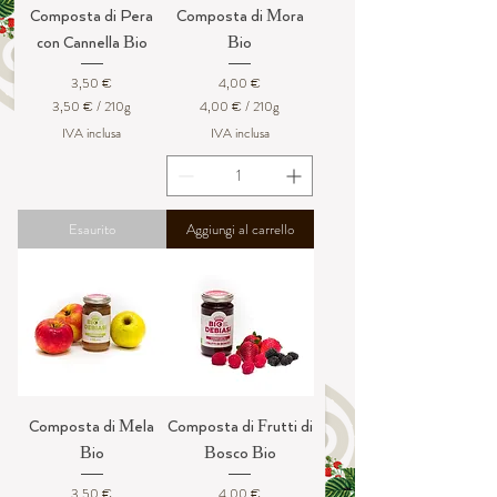
i
Composta di Pera
Composta di Mora
con Cannella Bio
Bio
Prezzo
Prezzo
3,50 €
4,00 €
3,50 €
/
210g
4,00 €
/
210g
3
4
IVA inclusa
IVA inclusa
,
,
5
0
0
0
€
€
Esaurito
Aggiungi al carrello
p
p
e
e
r
r
2
2
1
1
0
0
G
G
r
r
a
a
m
m
m
m
i
i
Composta di Mela
Composta di Frutti di
Bio
Bosco Bio
Prezzo
Prezzo
3,50 €
4,00 €